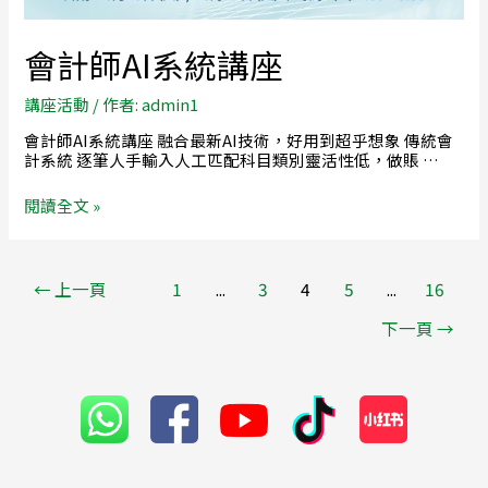
會計師AI系統講座
講座活動
/ 作者:
admin1
會計師AI系統講座 融合最新AI技術，好用到超乎想象 傳統會
計系統 逐筆人手輸入人工匹配科目類別靈活性低，做賬 …
閱讀全文 »
←
上一頁
1
...
3
4
5
...
16
下一頁
→