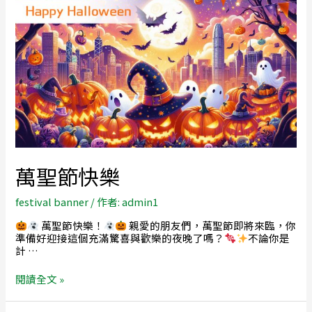
萬聖節快樂
festival banner
/ 作者:
admin1
萬聖節快樂！
親愛的朋友們，萬聖節即將來臨，你
準備好迎接這個充滿驚喜與歡樂的夜晚了嗎？
不論你是
計 …
閱讀全文 »