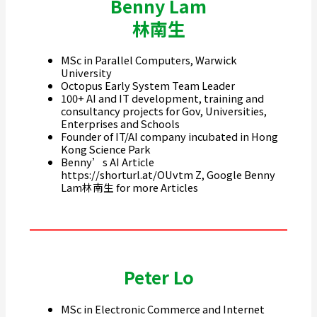
Benny Lam
林南生
MSc in Parallel Computers, Warwick
University
Octopus Early System Team Leader
100+ AI and IT development, training and
consultancy projects for Gov, Universities,
Enterprises and Schools
Founder of IT/AI company incubated in Hong
Kong Science Park
Benny’s AI Article
https://shorturl.at/OUvtm Z, Google Benny
Lam林南生 for more Articles
Peter Lo
MSc in Electronic Commerce and Internet