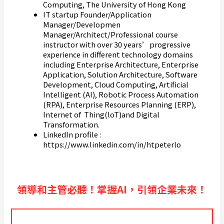
Computing, The University of Hong Kong
IT startup Founder/Application
Manager/Developmen
Manager/Architect/Professional course
instructor with over 30 years’progressive
experience in different technology domains
including Enterprise Architecture, Enterprise
Application, Solution Architecture, Software
Development, Cloud Computing, Artificial
Intelligent (AI), Robotic Process Automation
(RPA), Enterprise Resources Planning (ERP),
Internet of Thing(loT)and Digital
Transformation.
LinkedIn profile :
https://www.linkedin.com/in/htpeterlo
領導和主管必聽！掌握AI，引領企業未來！