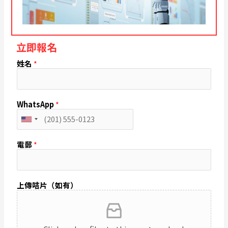
立即報名
姓名
*
WhatsApp
*
U
n
i
電郵
*
t
e
d
S
上傳咭片（如有）
t
a
t
e
s