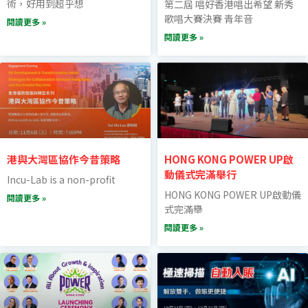
術，好用到超乎想
第二屆 唱好香港唱出希望 新秀
歌唱大賽決賽 青年音
閱讀更多 »
閱讀更多 »
港與大灣區協作今昔策略
HONG KONG POWER UP啟
動儀式完滿舉行
Incu-Lab is a non-profit
HONG KONG POWER UP啟動儀
閱讀更多 »
式完滿舉
閱讀更多 »