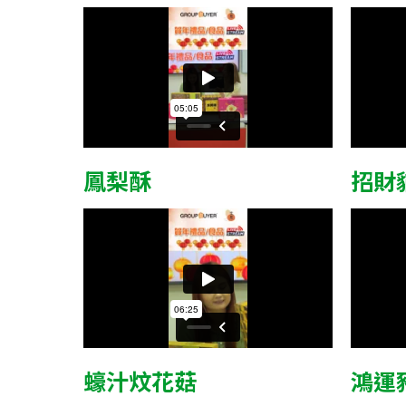
鳳梨酥
招財
蠔汁炆花菇
鴻運