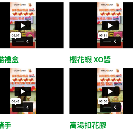
貓禮盒
櫻花蝦 XO醬
豬手
高湯扣花膠