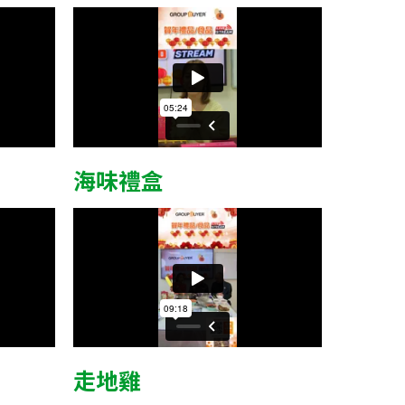
海味禮盒
走地雞