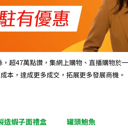
2萬+粉絲，超47萬點讚，集網上購物、直播購
營成本，達成更多成交，拓展更多發展商機。
製造蝦子面禮盒
罐頭鮑魚