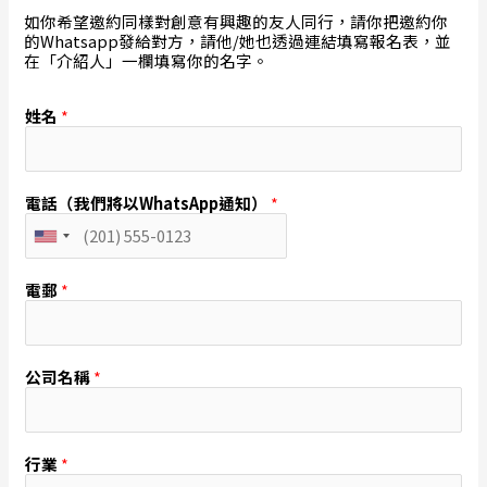
如你希望邀約同樣對創意有興趣的友人同行，請你把邀約你
的Whatsapp發給對方，請他/她也透過連結填寫報名表，並
在「介紹人」一欄填寫你的名字。
姓名
*
電話（我們將以WhatsApp通知）
*
U
n
i
電郵
*
t
e
d
S
公司名稱
*
t
a
t
e
s
行業
*
+