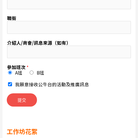
1
職銜
介紹人/商會/訊息來源（如有）
參加班次
*
A班
B班
我願意接收公牛台的活動及推廣訊息
提交
工作坊花絮