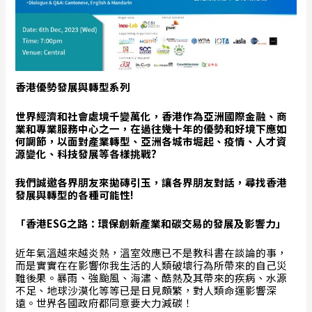
香港優勢發展與轉型系列
世界經濟和社會處境千變萬化，香港作為亞洲國際金融、商
業和專業服務中心之一，在過往幾十年的優勢和好境下應如
何調節，以面對產業轉型、亞洲各城市堀起、疫情、人才資
源變化、科技發展等各樣挑戰
?
我們誠邀各界朋友來拋磚引玉，讓各界朋友對話，尋找香港
發展與轉型的各種可能性
!
「香港
ESG
之路：環保創新產業和碳交易的發展及影響力」
近年氣溫越來越炎熱，溫室效應已不是教科書在談論的事，
而是實實在在影響你我生活的人類破壞行為所帶來的自己災
難後果。暴雨、強颱風、海潚、酷熱及其帶來的疾病、水源
不足、地球沙漠化等等已是日見頗繁，對人類命運影響深
遠。世界各國政府都同意要大力減碳！