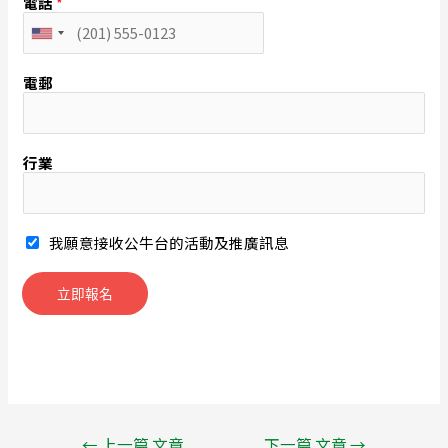
電話
*
U
n
i
電郵
t
e
d
S
行業
t
a
t
e
s
我願意接收公牛台的活動及推廣訊息
+
1
立即報名
←
上一篇 文章
下一篇 文章
→