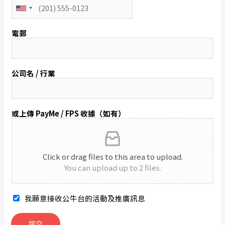
U
n
i
電郵
t
e
d
S
公司名 / 行業
t
a
t
e
s
或上傳 PayMe / FPS 收據（如有）
+
1
Click or drag files to this area to upload.
You can upload up to 2 files.
我願意接收公牛台的活動及推廣訊息
提交