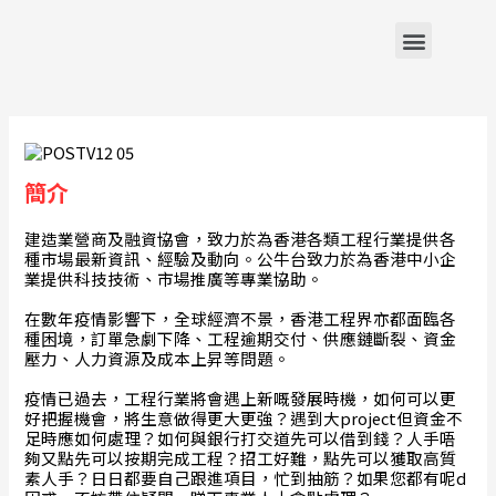
雲端系統
簡介
建造業營商及融資協會，致力於為香港各類工程行業提供各
種市場最新資訊、經驗及動向。公牛台致力於為香港中小企
業提供科技技術、市場推廣等專業協助。
在數年疫情影響下，全球經濟不景，香港工程界亦都面臨各
種困境，訂單急劇下降、工程逾期交付、供應鏈斷裂、資金
壓力、人力資源及成本上昇等問題。
疫情已過去，工程行業將會遇上新嘅發展時機，如何可以更
好把握機會，將生意做得更大更強？遇到大project但資金不
足時應如何處理？如何與銀行打交道先可以借到錢？人手唔
夠又點先可以按期完成工程？招工好難，點先可以獲取高質
素人手？日日都要自己跟進項目，忙到抽筋？如果您都有呢d