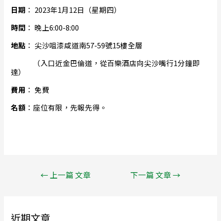
日期
： 2023年1月12日（星期四）
時間
： 晚上6:00-8:00
地點
： 尖沙咀漆咸道南57-59號15樓全層
（入口近金巴倫道，從百樂酒店向尖沙嘴行1分鐘即
達）
費用
： 免費
名額
：座位有限，先報先得。
←
上一篇 文章
下一篇 文章
→
近期文章