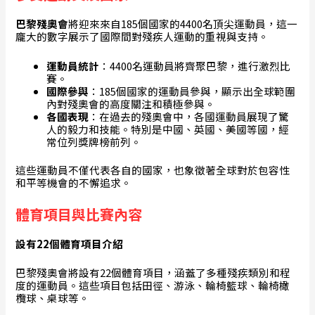
巴黎殘奧會
將迎來來自185個國家的4400名頂尖運動員，這一
龐大的數字展示了國際間對殘疾人運動的重視與支持。
運動員統計
：4400名運動員將齊聚巴黎，進行激烈比
賽。
國際參與
：185個國家的運動員參與，顯示出全球範圍
內對殘奧會的高度關注和積極參與。
各國表現
：在過去的殘奧會中，各國運動員展現了驚
人的毅力和技能。特別是中國、英國、美國等國，經
常位列獎牌榜前列。
這些運動員不僅代表各自的國家，也象徵著全球對於包容性
和平等機會的不懈追求。
體育項目與比賽內容
設有22個體育項目介紹
巴黎殘奧會將設有22個體育項目，涵蓋了多種殘疾類別和程
度的運動員。這些項目包括田徑、游泳、輪椅籃球、輪椅橄
欖球、桌球等。