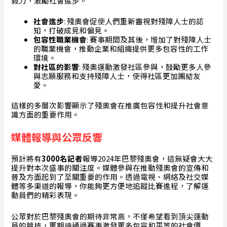
毅力，激勵社會進步。
社會進步
: 殘奧會促使人們重新審視對殘障人士的認
知，打破成見和偏見。
包容性職業機會
: 賽事期間及其後，增加了對殘障人士
的職業機會，推動企業和組織提供更多包容性的工作
環境。
對社區的影響
: 殘奧運動激發社區參與，鼓勵更多人參
與志願服務和支持殘障人士，使得社區更加團結友
愛。
這樣的多層次影響顯示了殘奧會在推廣包容性和提升社會意
識方面的重要作用。
媒體報導與公眾反響
預計將有
3000名記者
報導2024年巴黎殘奧會，這無疑會大大
提升對本次盛事的關注度。媒體參與在推動殘奧會的宣傳和
普及方面起到了至關重要的作用。透過電視、網絡及社交媒
體等多渠道的報導，你能夠更方便地追蹤比賽進程，了解運
動員們的精彩表現。
公眾對於巴黎殘奧會的期待非常高，不僅希望看到頂尖運動
員的競技，更期待通過賽事激發更多包容和平等的社會價