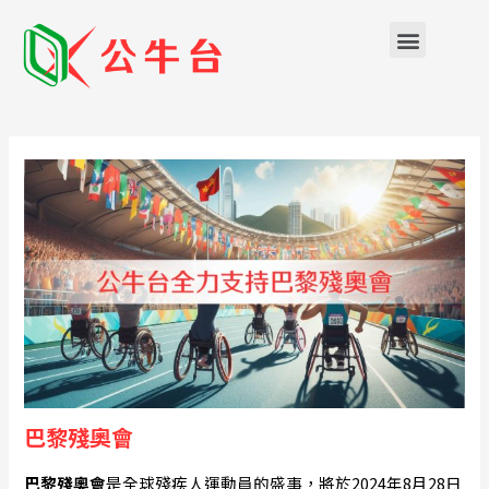
雲端系統
巴黎殘奧會
巴黎殘奧會
是全球殘疾人運動員的盛事，將於2024年8月28日