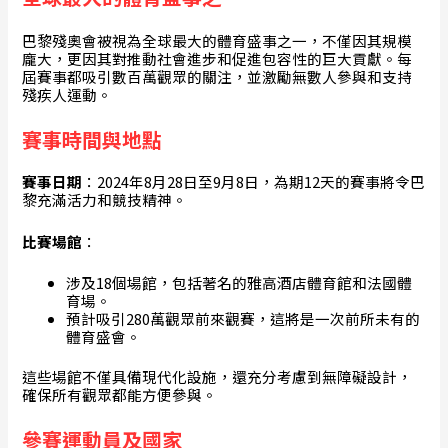
巴黎殘奧會被視為全球最大的體育盛事之一，不僅因其規模
龐大，更因其對推動社會進步和促進包容性的巨大貢獻。每
屆賽事都吸引數百萬觀眾的關注，並激勵無數人參與和支持
殘疾人運動。
賽事時間與地點
賽事日期
：2024年8月28日至9月8日，為期12天的賽事將令巴
黎充滿活力和競技精神。
比賽場館
：
涉及18個場館，包括著名的雅高酒店體育館和法國體
育場。
預計吸引280萬觀眾前來觀賽，這將是一次前所未有的
體育盛會。
這些場館不僅具備現代化設施，還充分考慮到無障礙設計，
確保所有觀眾都能方便參與。
參賽運動員及國家